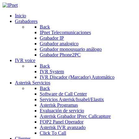
Inicio
Grabadores
Back
IPnet Telecomunicaciones
Grabador IP
Grabador analogico
Grabador monousuario análogo
Grabador Phone2PC
IVR voice
Back
IVR System
IVR Discador (Marcador) Automático
Asterisk Servicios
Back
Software de Call Center
Servicios Asterisk/Issabel/Elastix
Asterisk Programas
Evaluación de servicio
Asterisk Grabador IPrec Callcapture
FOP2 Panel Operador
Asterisk IVR avanzado
Click To Call
Clientes